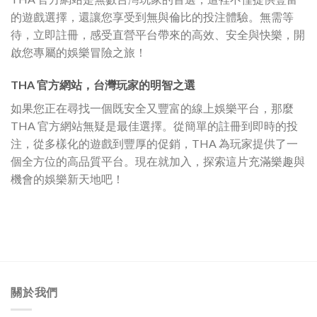
的遊戲選擇，還讓您享受到無與倫比的投注體驗。無需等
待，立即註冊，感受直營平台帶來的高效、安全與快樂，開
啟您專屬的娛樂冒險之旅！
THA 官方網站，台灣玩家的明智之選
如果您正在尋找一個既安全又豐富的線上娛樂平台，那麼
THA 官方網站無疑是最佳選擇。從簡單的註冊到即時的投
注，從多樣化的遊戲到豐厚的促銷，THA 為玩家提供了一
個全方位的高品質平台。現在就加入，探索這片充滿樂趣與
機會的娛樂新天地吧！
關於我們